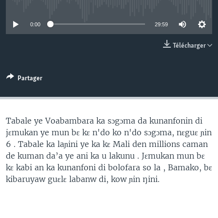
No media source currently available
0:00
29:59
Télécharger
Partager
Tabale ye Voabambara ka sɔgɔma da kunanfonin di
jɛmukan ye mun bɛ kɛ n'do ko n'do sɔgɔma, nɛguɛ ɲin
6 . Tabale ka laɲini ye ka kɛ Mali den millions caman
de kuman da’a ye ani ka u lakunu . Jɛmukan mun bɛ
kɛ kabi an ka kunanfoni di bolofara so la , Bamako, bɛ
kibaruyaw guɛlɛ labanw di, kow ɲin ŋini.