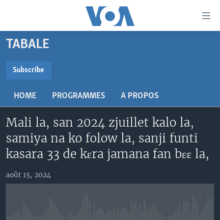
Liens
d'accessibilité
Menu
TABALE
principal
TV
Retour
RADIO
MALI KURA
Subscribe
à
la
SUBSCRIBE
MALI
MALI KURA
navigation
HOME
PROGRAMMES
A PROPOS
ÉTATS-UNIS
TABALE
principale
S'abonner
Retour
Mali la, san 2024 zjuillet kalo la,
AN BA FO!
à
Learning English
samiya na ko folow la, sanji funti
FARAFINA FOLI
la
kasara 33 de kɛra jamana fan bɛɛ la,
recherche
SUIVEZ-NOUS
août 15, 2024
Langues