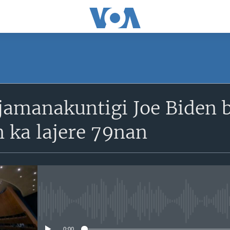
SUBSCRIBE
jamanakuntigi Joe Biden 
S'abonner
 ka lajere 79nan
No media source currently avail
0:00