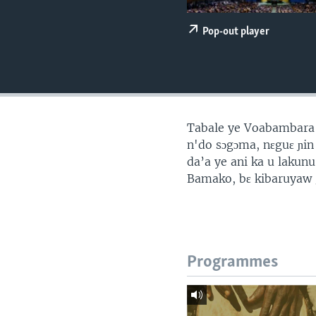
Pop-out player
Tabale ye Voabambara 
n'do sɔgɔma, nɛguɛ ɲin
da’a ye ani ka u lakunu
Bamako, bɛ kibaruyaw g
Programmes