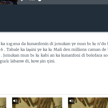
ka sɔgɔma da kunanfonin di jɛmukan ye mun bɛ kɛ n'do 
 6 . Tabale ka laɲini ye ka kɛ Mali den millions caman d
 . Jɛmukan mun bɛ kɛ kabi an ka kunanfoni di bolofara so 
uɛlɛ labanw di, kow ɲin ŋini.