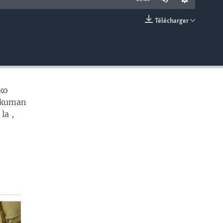
Télécharger
EMBED
ko
e kuman
la ,