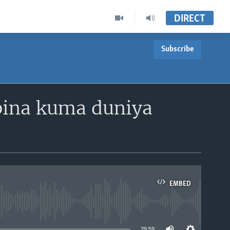
DIRECT
Subscribe
bina kuma duniya
EMBED
able
29:59