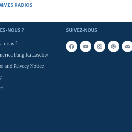
AMMES RADIOS
ES-NOUS ?
SUIVEZ-NOUS
s-nous ?
merica Fang Ka Laseliw
e and Privacy Notice
y
ti