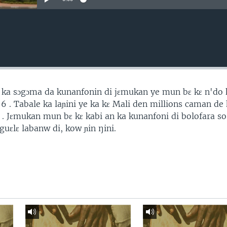
ka sɔgɔma da kunanfonin di jɛmukan ye mun bɛ kɛ n'do 
 6 . Tabale ka laɲini ye ka kɛ Mali den millions caman d
 . Jɛmukan mun bɛ kɛ kabi an ka kunanfoni di bolofara so 
uɛlɛ labanw di, kow ɲin ŋini.