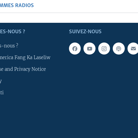
AMMES RADIOS
ES-NOUS ?
SUIVEZ-NOUS
s-nous ?
merica Fang Ka Laseliw
e and Privacy Notice
y
ti