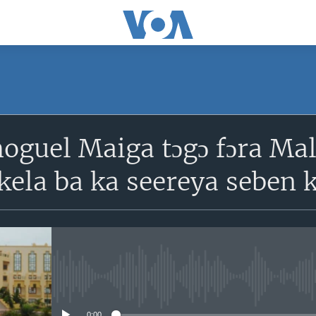
SUBSCRIBE
hoguel Maiga tɔgɔ fɔra Mal
S'abonner
kela ba ka seereya seben 
No media source currently avail
0:00