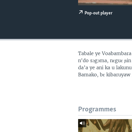
Pop-out player
Tabale ye Voabambara 
n'do sɔgɔma, nɛguɛ ɲin
da’a ye ani ka u lakunu
Bamako, bɛ kibaruyaw g
Programmes