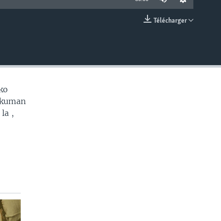
Télécharger
EMBED
ko
e kuman
la ,