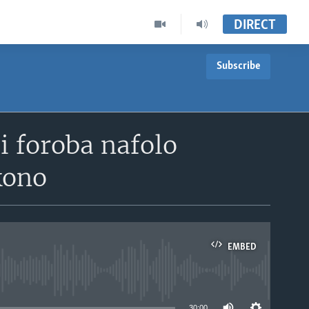
DIRECT
Subscribe
i foroba nafolo
kono
EMBED
able
30:00