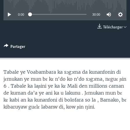
No media source currently available
0:00
30:00
Télécharger
Partager
Tabale ye Voabambara ka sɔgɔma da kunanfonin di
jɛmukan ye mun bɛ kɛ n'do ko n'do sɔgɔma, nɛguɛ ɲin
6 . Tabale ka laɲini ye ka kɛ Mali den millions caman
de kuman da’a ye ani ka u lakunu . Jɛmukan mun bɛ
kɛ kabi an ka kunanfoni di bolofara so la , Bamako, bɛ
kibaruyaw guɛlɛ labanw di, kow ɲin ŋini.