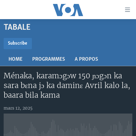
Liens
d'accessibilité
Menu
TABALE
principal
TV
Retour
RADIO
MALI KURA
Subscribe
à
la
SUBSCRIBE
MALI
MALI KURA
navigation
HOME
PROGRAMMES
A PROPOS
ÉTATS-UNIS
TABALE
principale
S'abonner
Retour
Ménaka, karamɔgɔw 150 ɲɔgɔn ka
AN BA FO!
à
Learning English
sara bɛna jɔ ka daminɛ Avril kalo la,
FARAFINA FOLI
la
baara bila kama
recherche
SUIVEZ-NOUS
mars 12, 2025
Langues